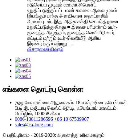
ஈடுசெய்ய முடியும் cement சிமென்ட்
உறுதிப்படுத்தப்பட்ட மண் கலவை ஆலை மூலம்
இயங்கும் பரந்த அளவிலான ஹைட்ராலிக்
அமைப்புடன், இது அதிக சக்தி செயல்திறனை
உறுதிப்படுத்துகிறது ■ இலவச பரிமாற்றம் உயர்-
குறைந்த அழுத்தம், குறைந்த வெளியீடு உயர்
கட்டிடம் மற்றும் உயர்-வெளியீடு ஆகிய
இரண்டிற்கும் ஏற்றது ...
விசாரணை
விவரம்
எங்களை தொடர்பு கொள்ள
குழு மேலாண்மை அலுவலகம்: 18 எஃப், ஷிடைஃபெங்பான்
பி.டி.ஜி. மஜியாபு வெஸ்ட் ஆர்.டி, ஃபெங்டாய் மாவட்டம்.
பெய்ஜிங், 100068 சீனா.
0086-13811286596
+86 10 67539907
sales@ca-long.com
© பதிப்புரிமை - 2019-2020: அனைத்து உரிமைகளும்