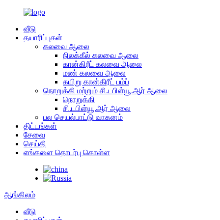
வீடு
தயாரிப்புகள்
கலவை ஆலை
நிலக்கீல் கலவை ஆலை
கான்கிரீட் கலவை ஆலை
மண் கலவை ஆலை
கயிறு கான்கிரீட் பம்ப்
நொறுக்கி மற்றும் சி.டபிள்யூ.ஆர் ஆலை
நொறுக்கி
சி.டபிள்யூ.ஆர் ஆலை
பல செயல்பாட்டு வாகனம்
திட்டங்கள்
சேவை
செய்தி
எங்களை தொடர்பு கொள்ள
ஆங்கிலம்
வீடு