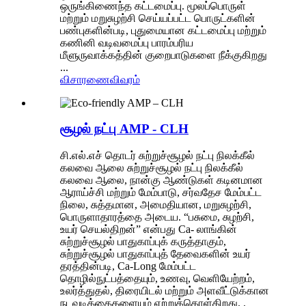
ஒருங்கிணைந்த கட்டமைப்பு. மூலப்பொருள்
மற்றும் மறுசுழற்சி செய்யப்பட்ட பொருட்களின்
பண்புகளின்படி, புதுமையான கட்டமைப்பு மற்றும்
கணினி வடிவமைப்பு பாரம்பரிய
மீளுருவாக்கத்தின் குறைபாடுகளை நீக்குகிறது
...
விசாரணை
விவரம்
சூழல் நட்பு AMP - CLH
சி.எல்.எச் தொடர் சுற்றுச்சூழல் நட்பு நிலக்கீல்
கலவை ஆலை சுற்றுச்சூழல் நட்பு நிலக்கீல்
கலவை ஆலை, நான்கு ஆண்டுகள் கடினமான
ஆராய்ச்சி மற்றும் மேம்பாடு, சர்வதேச மேம்பட்ட
நிலை, சுத்தமான, அமைதியான, மறுசுழற்சி,
பொருளாதாரத்தை அடைய. “பசுமை, சுழற்சி,
உயர் செயல்திறன்” என்பது Ca- லாங்கின்
சுற்றுச்சூழல் பாதுகாப்புக் கருத்தாகும்,
சுற்றுச்சூழல் பாதுகாப்புத் தேவைகளின் உயர்
தரத்தின்படி, Ca-Long மேம்பட்ட
தொழில்நுட்பத்தையும், உணவு, வெளியேற்றம்,
உலர்த்துதல், திரையிடல் மற்றும் அளவீட்டுக்கான
நடவடிக்கைகளையும் ஏற்றுக்கொள்கிறது. .