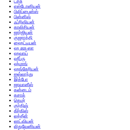
டச்சு
எஸ்டோனியன்
பிலிப்பைன்ஸ்
பின்னிஷ்
ஃப்ரிஷியன்
காலிசியன்
ஜார்ஜியன்
குஜராத்தி
ஹைட்டியன்
ஹ aus ஸா
ஹவாய்
ஹீப்ரு
ஹ்மாங்
ஹங்கேரியன்
ஐஸ்லாந்து
இக்போ
ஜாவானீஸ்
கன்னடம்
கசாக்
கெமர்
குர்திஷ்
கிர்கிஸ்
லத்தீன்
லாட்வியன்
லிதுவேனியன்