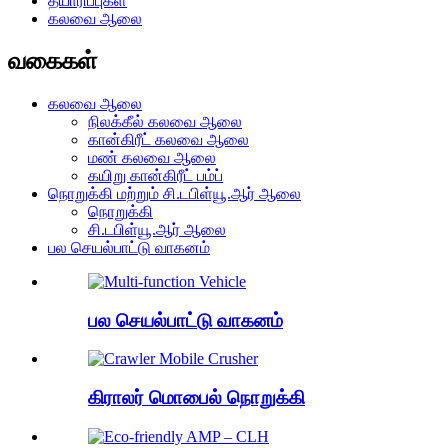
தயாரிப்புகள்
கலவை ஆலை
வகைகள்
கலவை ஆலை
நிலக்கீல் கலவை ஆலை
கான்கிரீட் கலவை ஆலை
மண் கலவை ஆலை
கயிறு கான்கிரீட் பம்ப்
நொறுக்கி மற்றும் சி.டபிள்யூ.ஆர் ஆலை
நொறுக்கி
சி.டபிள்யூ.ஆர் ஆலை
பல செயல்பாட்டு வாகனம்
பல செயல்பாட்டு வாகனம்
கிராலர் மொபைல் நொறுக்கி