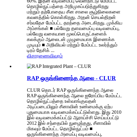
60%. இதன் வடிவமைப்பு வெளிநாட்டு மேம்பட்ட
தொழில்நுட்பத்தை அறிமுகப்படுத்துகிறது
மற்றும் தற்போதைய சீன சாலை சூழ்நிலைகளை
கவனத்தில் கொள்கிறது. அதன் செயல்திறன்
சர்வதேச மேம்பட்ட தரத்தை அடைகிறது. முக்கிய
அம்சங்கள் ■ பல்வேறு தளவமைப்பு வடிவமைப்பு,
பல்வேறு வகையான மூலப்பொருட்களைக்
கலக்கும் ஆலைடன் முழுமையாக இணைக்க
முடியும் ■ அறிவியல் மற்றும் மேம்பட்ட உலர்த்தும்
டிரம் தேசிக் ...
விசாரணை
விவரம்
RAP ஒருங்கிணைந்த ஆலை - CLUR
CLUR தொடர் RAP ஒருங்கிணைந்த ஆலை
RAP ஒருங்கிணைந்த ஆலை ஐரோப்பிய மேம்பட்ட
தொழில்நுட்பத்தை உள்வாங்குவதன்
அடிப்படையிலும் சீனாவின் உண்மைக்கு ஏற்ப
புதுமையாக வடிவமைக்கப்பட்டுள்ளது. இது 2010
இல் வடிவமைக்கப்பட்டு ஆராய்ச்சி செய்யப்பட்டு
2012 இல் சந்தையில் நுழைந்தது, சீனாவில்
மிகவும் மேம்பட்ட தொழில்நுட்பம் ■
ஒருங்கிணைந்த அமைப்பு வடிவமைப்பு,