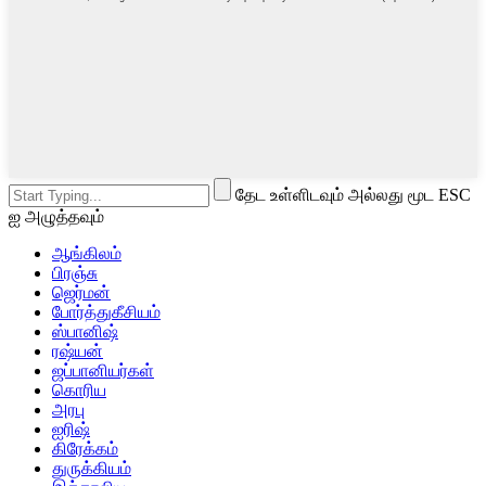
தேட உள்ளிடவும் அல்லது மூட ESC
ஐ அழுத்தவும்
ஆங்கிலம்
பிரஞ்சு
ஜெர்மன்
போர்த்துகீசியம்
ஸ்பானிஷ்
ரஷ்யன்
ஜப்பானியர்கள்
கொரிய
அரபு
ஐரிஷ்
கிரேக்கம்
துருக்கியம்