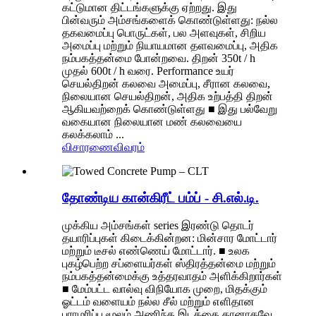
கட்டுமான திட்டங்களுக்கு ஏற்றது. இது
பின்வரும் அம்சங்களைக் கொண்டுள்ளது: நல்ல
தகவமைப்பு பொருட்கள், பல அளவுகள், சிறிய
அமைப்பு மற்றும் நியாயமான தளவமைப்பு, அதிக
நம்பகத்தன்மை போன்றவை. திறன் 350t / h
முதல் 600t / h வரை. Performance உயர்
செயல்திறன் கலவை அமைப்பு, சீரான கலவை,
நிலையான செயல்திறன், அதிக உற்பத்தி திறன்
ஆகியவற்றைக் கொண்டுள்ளது ■ இது பல்வேறு
வகையான நிலையான மண் கலவையை
கலக்கலாம் ...
விசாரணை
விவரம்
தோண்டிய கான்கிரீட் பம்ப் - சி.எல்.டி.
முக்கிய அம்சங்கள் series இரண்டு தொடர்
தயாரிப்புகள் கிடைக்கின்றன: மின்சார மோட்டார்
மற்றும் டீசல் எண்ணெய் மோட்டார். ■ உலக
புகழ்பெற்ற சப்ளையர்கள் ஸ்திரத்தன்மை மற்றும்
நம்பகத்தன்மைக்கு உத்தரவாதம் அளிக்கிறார்கள்
■ மேம்பட்ட வால்வு விநியோக முறை, மிதக்கும்
ஓட்டம் வளையம் நல்ல சீல் மற்றும் எளிதான
பராமரிப்பு மூலம் அணிந்த இடத்தை தானாகவே