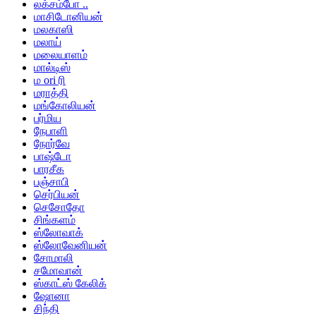
லக்சம்போ ..
மாசிடோனியன்
மலகாஸி
மலாய்
மலையாளம்
மால்டிஸ்
ம ori ரி
மராத்தி
மங்கோலியன்
பர்மிய
நேபாளி
நோர்வே
பாஷ்டோ
பாரசீக
பஞ்சாபி
செர்பியன்
செசோதோ
சிங்களம்
ஸ்லோவாக்
ஸ்லோவேனியன்
சோமாலி
சமோவான்
ஸ்காட்ஸ் கேலிக்
ஷோனா
சிந்தி