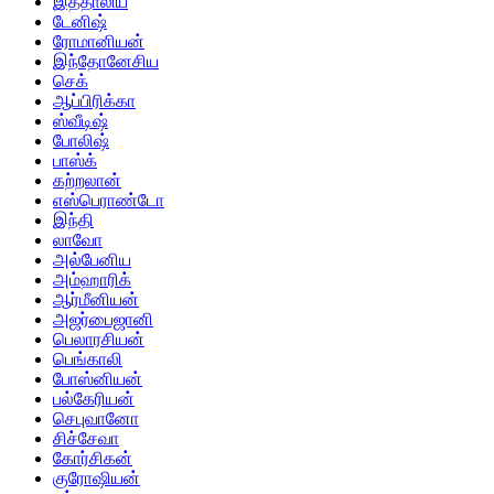
இத்தாலிய
டேனிஷ்
ரோமானியன்
இந்தோனேசிய
செக்
ஆப்பிரிக்கா
ஸ்வீடிஷ்
போலிஷ்
பாஸ்க்
கற்றலான்
எஸ்பெராண்டோ
இந்தி
லாவோ
அல்பேனிய
அம்ஹாரிக்
ஆர்மீனியன்
அஜர்பைஜானி
பெலாரசியன்
பெங்காலி
போஸ்னியன்
பல்கேரியன்
செபுவானோ
சிச்சேவா
கோர்சிகன்
குரோஷியன்