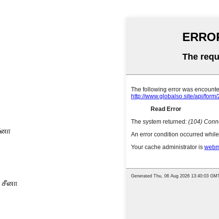
ீனா
 சீனா