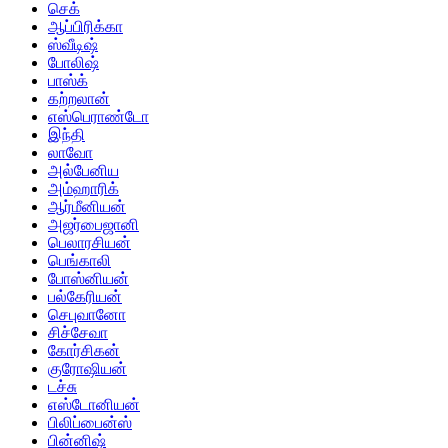
செக்
ஆப்பிரிக்கா
ஸ்வீடிஷ்
போலிஷ்
பாஸ்க்
கற்றலான்
எஸ்பெராண்டோ
இந்தி
லாவோ
அல்பேனிய
அம்ஹாரிக்
ஆர்மீனியன்
அஜர்பைஜானி
பெலாரசியன்
பெங்காலி
போஸ்னியன்
பல்கேரியன்
செபுவானோ
சிச்சேவா
கோர்சிகன்
குரோஷியன்
டச்சு
எஸ்டோனியன்
பிலிப்பைன்ஸ்
பின்னிஷ்