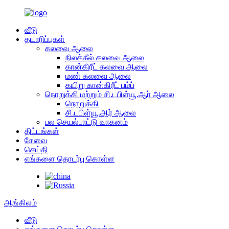
வீடு
தயாரிப்புகள்
கலவை ஆலை
நிலக்கீல் கலவை ஆலை
கான்கிரீட் கலவை ஆலை
மண் கலவை ஆலை
கயிறு கான்கிரீட் பம்ப்
நொறுக்கி மற்றும் சி.டபிள்யூ.ஆர் ஆலை
நொறுக்கி
சி.டபிள்யூ.ஆர் ஆலை
பல செயல்பாட்டு வாகனம்
திட்டங்கள்
சேவை
செய்தி
எங்களை தொடர்பு கொள்ள
ஆங்கிலம்
வீடு