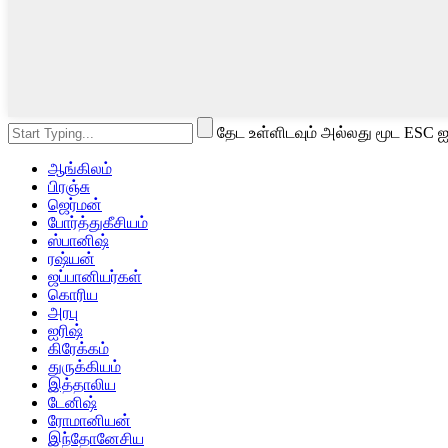
தேட உள்ளிடவும் அல்லது மூட ESC ஐ
ஆங்கிலம்
பிரஞ்சு
ஜெர்மன்
போர்த்துகீசியம்
ஸ்பானிஷ்
ரஷ்யன்
ஜப்பானியர்கள்
கொரிய
அரபு
ஐரிஷ்
கிரேக்கம்
துருக்கியம்
இத்தாலிய
டேனிஷ்
ரோமானியன்
இந்தோனேசிய