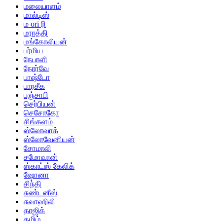
மலையாளம்
மால்டிஸ்
ம ori ரி
மராத்தி
மங்கோலியன்
பர்மிய
நேபாளி
நோர்வே
பாஷ்டோ
பாரசீக
பஞ்சாபி
செர்பியன்
செசோதோ
சிங்களம்
ஸ்லோவாக்
ஸ்லோவேனியன்
சோமாலி
சமோவான்
ஸ்காட்ஸ் கேலிக்
ஷோனா
சிந்தி
சுண்டனீஸ்
சுவாஹிலி
தாஜிக்
தமிழ்