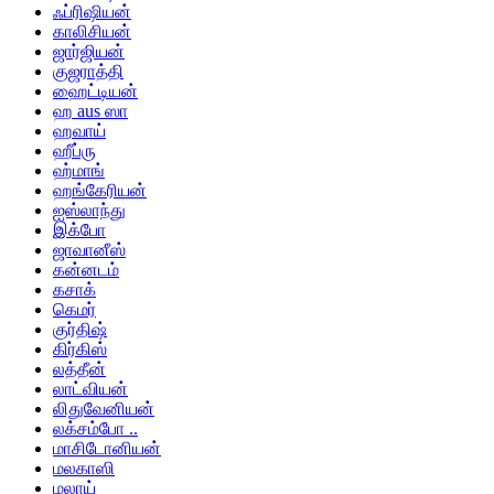
ஃப்ரிஷியன்
காலிசியன்
ஜார்ஜியன்
குஜராத்தி
ஹைட்டியன்
ஹ aus ஸா
ஹவாய்
ஹீப்ரு
ஹ்மாங்
ஹங்கேரியன்
ஐஸ்லாந்து
இக்போ
ஜாவானீஸ்
கன்னடம்
கசாக்
கெமர்
குர்திஷ்
கிர்கிஸ்
லத்தீன்
லாட்வியன்
லிதுவேனியன்
லக்சம்போ ..
மாசிடோனியன்
மலகாஸி
மலாய்