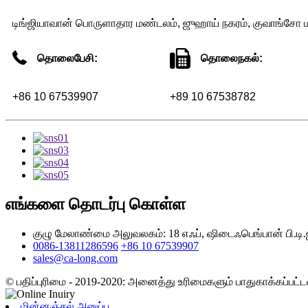
டிங்ஜியாவான் பொருளாதார மண்டலம், ஜுஹாய் நகரம், குவாங்சோ 
தொலைபேசி:
தொலைநகல்:
+86 10 67539907
+89 10 67538782
எங்களை தொடர்பு கொள்ள
குழு மேலாண்மை அலுவலகம்: 18 எஃப், ஷிடைஃபெங்பான் பி.டி.ஜி.
0086-13811286596
+86 10 67539907
sales@ca-long.com
© பதிப்புரிமை - 2019-2020: அனைத்து உரிமைகளும் பாதுகாக்கப்பட்
மின்னஞ்சல் அனுப்பு