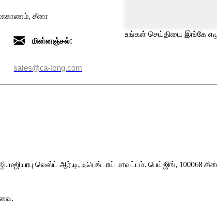
மாகாணம், சீனா
உங்கள் செய்தியை இங்கே எழு
மின்னஞ்சல்:
sales@ca-long.com
 மஜியாபு வெஸ்ட் ஆர்.டி, ஃபெங்டாய் மாவட்டம். பெய்ஜிங், 100068 சீன
டவை.